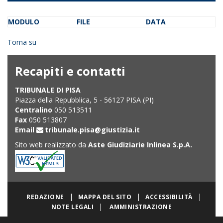
MODULO
FILE
DATA
Torna su
Recapiti e contatti
TRIBUNALE DI PISA
Piazza della Repubblica, 5 - 56127 PISA (PI)
Centralino
050 513511
Fax
050 513807
Email
tribunale.pisa@giustizia.it
Sito web realizzato da
Aste Giudiziarie Inlinea S.p.A.
|
|
|
REDAZIONE
MAPPA DEL SITO
ACCESSIBILITÀ
|
NOTE LEGALI
AMMINISTRAZIONE