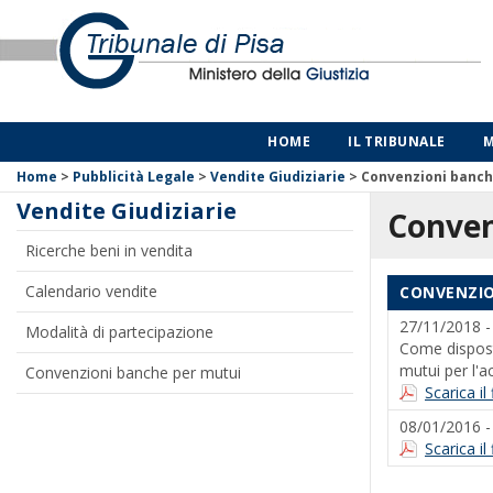
HOME
IL TRIBUNALE
M
Home
>
Pubblicità Legale
>
Vendite Giudiziarie
>
Convenzioni banch
Vendite Giudiziarie
Conven
Ricerche beni in vendita
Calendario vendite
CONVENZIO
27/11/2018 
Modalità di partecipazione
Come dispost
mutui per l'a
Convenzioni banche per mutui
Scarica il
08/01/2016 
Scarica i